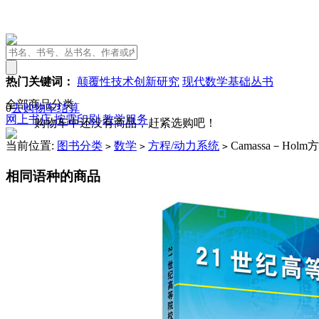
热门关键词：
颠覆性技术创新研究
现代数学基础丛书
全部商品分类
0
去购物车结算
网上书店
按需印刷
教学服务
购物车中还没有商品，赶紧选购吧！
当前位置:
图书分类
数学
方程/动力系统
Camassa－Holm
>
>
>
相同语种的商品