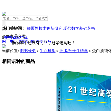
热门关键词：
颠覆性技术创新研究
现代数学基础丛书
全部商品分类
0
去购物车结算
网上书店
按需印刷
教学服务
购物车中还没有商品，赶紧选购吧！
当前位置:
图书分类
生命科学
细胞/分子生物学
蛋白质纯
>
>
>
相同语种的商品