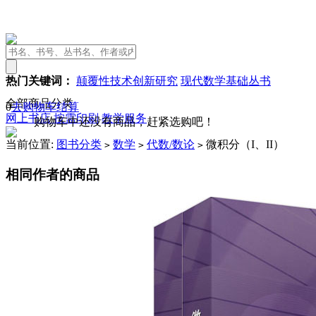
热门关键词：
颠覆性技术创新研究
现代数学基础丛书
全部商品分类
0
去购物车结算
网上书店
按需印刷
教学服务
购物车中还没有商品，赶紧选购吧！
当前位置:
图书分类
数学
代数/数论
微积分（I、II）
>
>
>
相同作者的商品