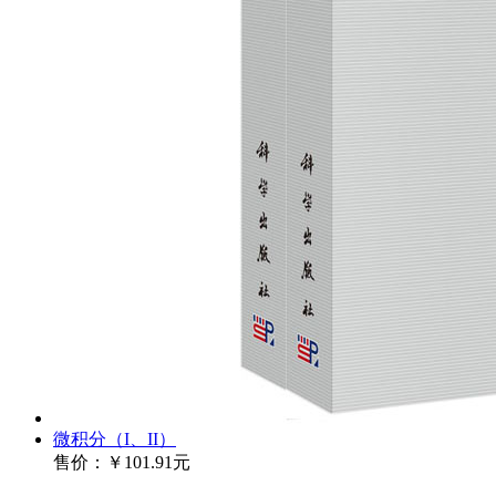
微积分（I、II）
售价：
￥101.91元