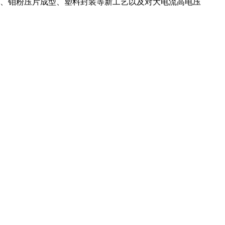
、钼粉压片成型、塑料封装等新工艺以及对大电流高电压