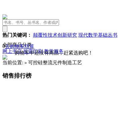
热门关键词：
颠覆性技术创新研究
现代数学基础丛书
全部商品分类
0
去购物车结算
网上书店
按需印刷
教学服务
购物车中还没有商品，赶紧选购吧！
当前位置:
可控硅整流元件制造工艺
>
销售排行榜