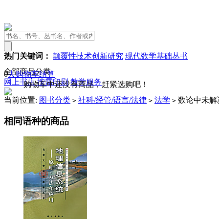
热门关键词：
颠覆性技术创新研究
现代数学基础丛书
全部商品分类
0
去购物车结算
网上书店
按需印刷
教学服务
购物车中还没有商品，赶紧选购吧！
当前位置:
图书分类
社科/经管/语言/法律
法学
数论中未解
>
>
>
相同语种的商品