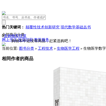
热门关键词：
颠覆性技术创新研究
现代数学基础丛书
全部商品分类
0
去购物车结算
网上书店
按需印刷
教学服务
购物车中还没有商品，赶紧选购吧！
当前位置:
图书分类
工程技术
生物医学工程
生物医学数字
>
>
>
相同作者的商品