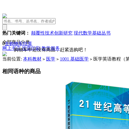
热门关键词：
颠覆性技术创新研究
现代数学基础丛书
全部商品分类
0
去购物车结算
网上书店
按需印刷
教学服务
购物车中还没有商品，赶紧选购吧！
当前位置:
本科教材
医学
1001 基础医学
医学英语教程（第
>
>
>
相同语种的商品