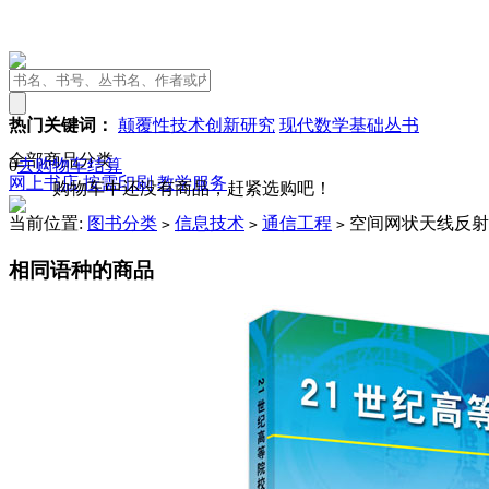
热门关键词：
颠覆性技术创新研究
现代数学基础丛书
全部商品分类
0
去购物车结算
网上书店
按需印刷
教学服务
购物车中还没有商品，赶紧选购吧！
当前位置:
图书分类
信息技术
通信工程
空间网状天线反射
>
>
>
相同语种的商品