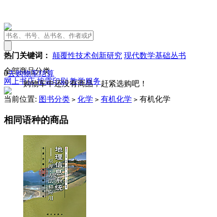
热门关键词：
颠覆性技术创新研究
现代数学基础丛书
全部商品分类
0
去购物车结算
网上书店
按需印刷
教学服务
购物车中还没有商品，赶紧选购吧！
当前位置:
图书分类
化学
有机化学
有机化学
>
>
>
相同语种的商品