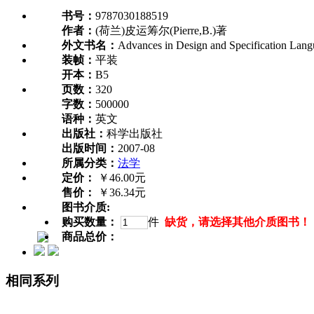
书号：
9787030188519
作者：
(荷兰)皮运筹尔(Pierre,B.)著
外文书名：
Advances in Design and Specification Lang
装帧：
平装
开本：
B5
页数：
320
字数：
500000
语种：
英文
出版社：
科学出版社
出版时间：
2007-08
所属分类：
法学
定价：
￥46.00元
售价：
￥36.34元
图书介质:
购买数量：
件
缺货，请选择其他介质图书！
商品总价：
相同系列