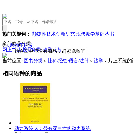
热门关键词：
颠覆性技术创新研究
现代数学基础丛书
全部商品分类
0
去购物车结算
网上书店
按需印刷
教学服务
购物车中还没有商品，赶紧选购吧！
当前位置:
图书分类
社科/经管/语言/法律
法学
片上系统的
>
>
>
相同语种的商品
动力系统IX：带有双曲性的动力系统