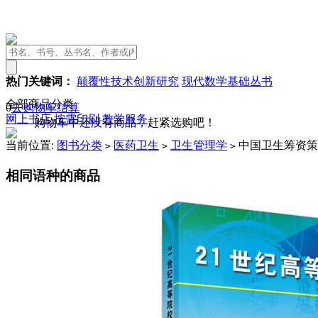
热门关键词：
颠覆性技术创新研究
现代数学基础丛书
全部商品分类
0
去购物车结算
网上书店
按需印刷
教学服务
购物车中还没有商品，赶紧选购吧！
当前位置:
图书分类
医药卫生
卫生管理学
中国卫生筹资策
>
>
>
相同语种的商品