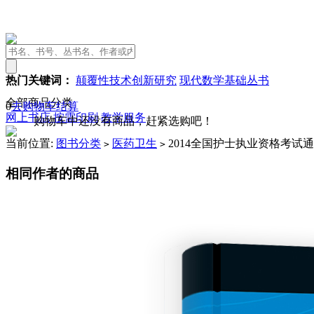
热门关键词：
颠覆性技术创新研究
现代数学基础丛书
全部商品分类
0
去购物车结算
网上书店
按需印刷
教学服务
购物车中还没有商品，赶紧选购吧！
当前位置:
图书分类
医药卫生
2014全国护士执业资格考试
>
>
相同作者的商品