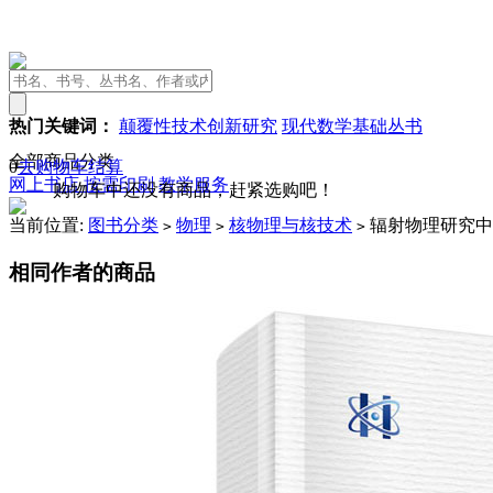
热门关键词：
颠覆性技术创新研究
现代数学基础丛书
全部商品分类
0
去购物车结算
网上书店
按需印刷
教学服务
购物车中还没有商品，赶紧选购吧！
当前位置:
图书分类
物理
核物理与核技术
辐射物理研究中
>
>
>
相同作者的商品