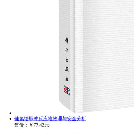
铀氢锆脉冲反应堆物理与安全分析
售价：
￥77.42元