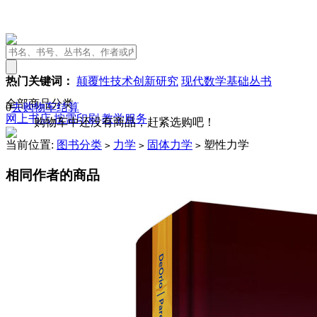
热门关键词：
颠覆性技术创新研究
现代数学基础丛书
全部商品分类
0
去购物车结算
网上书店
按需印刷
教学服务
购物车中还没有商品，赶紧选购吧！
当前位置:
图书分类
力学
固体力学
塑性力学
>
>
>
相同作者的商品