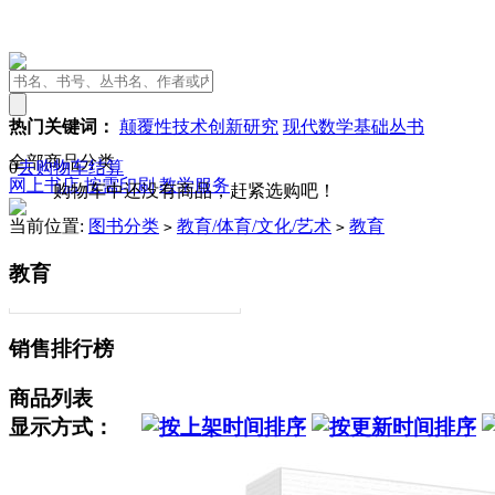
热门关键词：
颠覆性技术创新研究
现代数学基础丛书
全部商品分类
0
去购物车结算
网上书店
按需印刷
教学服务
购物车中还没有商品，赶紧选购吧！
当前位置:
图书分类
教育/体育/文化/艺术
教育
>
>
教育
销售排行榜
商品列表
显示方式：