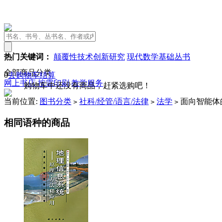
热门关键词：
颠覆性技术创新研究
现代数学基础丛书
全部商品分类
0
去购物车结算
网上书店
按需印刷
教学服务
购物车中还没有商品，赶紧选购吧！
当前位置:
图书分类
社科/经管/语言/法律
法学
面向智能体
>
>
>
相同语种的商品