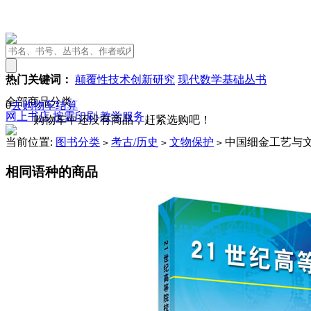
热门关键词：
颠覆性技术创新研究
现代数学基础丛书
全部商品分类
0
去购物车结算
网上书店
按需印刷
教学服务
购物车中还没有商品，赶紧选购吧！
当前位置:
图书分类
考古/历史
文物保护
中国细金工艺与
>
>
>
相同语种的商品