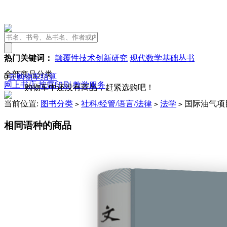
热门关键词：
颠覆性技术创新研究
现代数学基础丛书
全部商品分类
0
去购物车结算
网上书店
按需印刷
教学服务
购物车中还没有商品，赶紧选购吧！
当前位置:
图书分类
社科/经管/语言/法律
法学
国际油气项
>
>
>
相同语种的商品