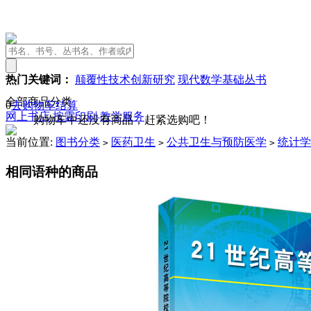
热门关键词：
颠覆性技术创新研究
现代数学基础丛书
全部商品分类
0
去购物车结算
网上书店
按需印刷
教学服务
购物车中还没有商品，赶紧选购吧！
当前位置:
图书分类
医药卫生
公共卫生与预防医学
统计学
>
>
>
相同语种的商品