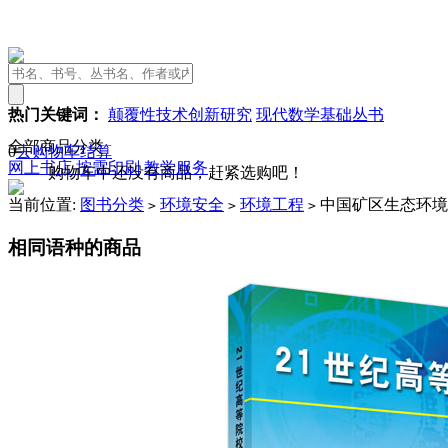
热门关键词：
颠覆性技术创新研究
现代数学基础丛书
全部商品分类
0
去购物车结算
网上书店
按需印刷
教学服务
购物车中还没有商品，赶紧选购吧！
当前位置:
图书分类
环境安全
环境工程
中国矿区生态环境
>
>
>
相同语种的商品