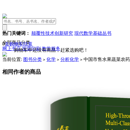
热门关键词：
颠覆性技术创新研究
现代数学基础丛书
全部商品分类
0
去购物车结算
网上书店
按需印刷
教学服务
购物车中还没有商品，赶紧选购吧！
当前位置:
图书分类
化学
分析化学
中国市售水果蔬菜农药残
>
>
>
相同作者的商品