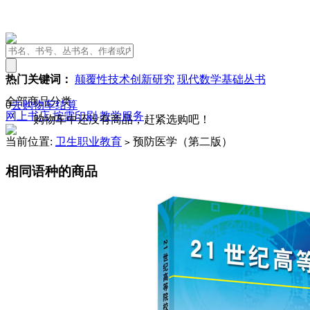
热门关键词：
颠覆性技术创新研究
现代数学基础丛书
全部商品分类
0
去购物车结算
网上书店
按需印刷
教学服务
购物车中还没有商品，赶紧选购吧！
当前位置:
卫生职业教育
预防医学（第二版）
>
相同语种的商品