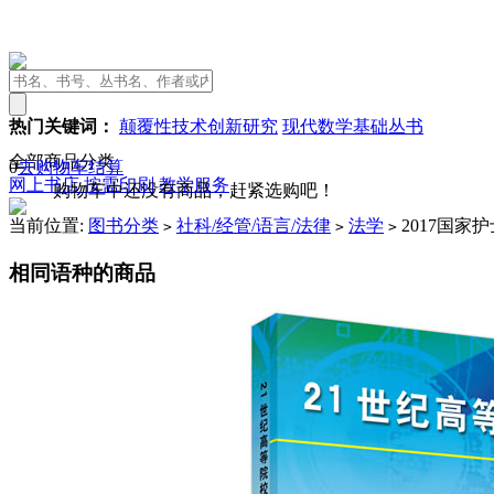
热门关键词：
颠覆性技术创新研究
现代数学基础丛书
全部商品分类
0
去购物车结算
网上书店
按需印刷
教学服务
购物车中还没有商品，赶紧选购吧！
当前位置:
图书分类
社科/经管/语言/法律
法学
2017国家
>
>
>
相同语种的商品