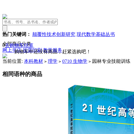
热门关键词：
颠覆性技术创新研究
现代数学基础丛书
全部商品分类
0
去购物车结算
网上书店
按需印刷
教学服务
购物车中还没有商品，赶紧选购吧！
当前位置:
本科教材
理学
0710 生物学
园林专业技能训练
>
>
>
相同语种的商品