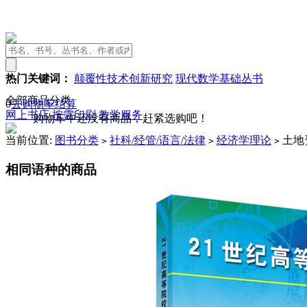
热门关键词：
颠覆性技术创新研究
现代数学基础丛书
全部商品分类
0
去购物车结算
网上书店
按需印刷
教学服务
购物车中还没有商品，赶紧选购吧！
当前位置:
图书分类
社科/经管/语言/法律
经济学理论
土地
>
>
>
相同语种的商品