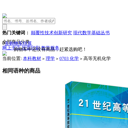
热门关键词：
颠覆性技术创新研究
现代数学基础丛书
全部商品分类
0
去购物车结算
网上书店
按需印刷
教学服务
购物车中还没有商品，赶紧选购吧！
当前位置:
本科教材
理学
0703 化学
高等无机化学
>
>
>
相同语种的商品