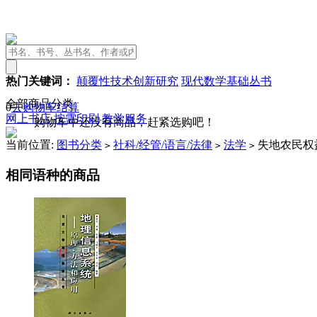
热门关键词：
颠覆性技术创新研究
现代数学基础丛书
全部商品分类
0
去购物车结算
网上书店
按需印刷
教学服务
购物车中还没有商品，赶紧选购吧！
当前位置:
图书分类
社科/经管/语言/法律
法学
失地农民权
>
>
>
相同语种的商品