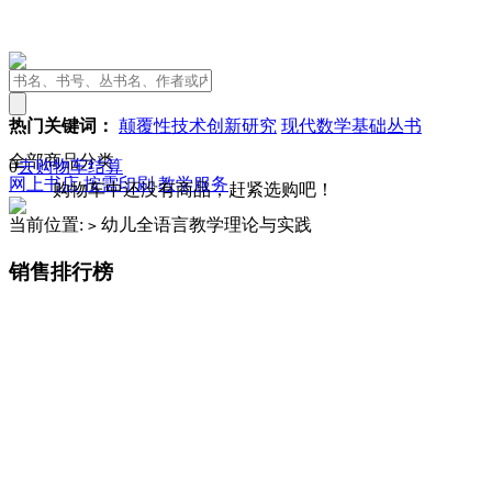
热门关键词：
颠覆性技术创新研究
现代数学基础丛书
全部商品分类
0
去购物车结算
网上书店
按需印刷
教学服务
购物车中还没有商品，赶紧选购吧！
当前位置:
幼儿全语言教学理论与实践
>
销售排行榜