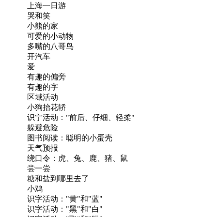
上海一日游
哭和笑
小熊的家
可爱的小动物
多嘴的八哥鸟
开汽车
爱
有趣的偏旁
有趣的字
区域活动
小狗抬花轿
识宁活动："前后、仔细、轻柔"
躲避危险
图书阅读：聪明的小蛋壳
天气预报
绕口令：虎、兔、鹿、猪、鼠
尝一尝
糖和盐到哪里去了
小鸡
识字活动："黄"和"蓝"
识字活动："黑"和"白"