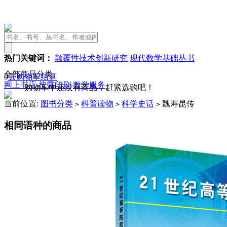
热门关键词：
颠覆性技术创新研究
现代数学基础丛书
全部商品分类
0
去购物车结算
网上书店
按需印刷
教学服务
购物车中还没有商品，赶紧选购吧！
当前位置:
图书分类
科普读物
科学史话
魏寿昆传
>
>
>
相同语种的商品