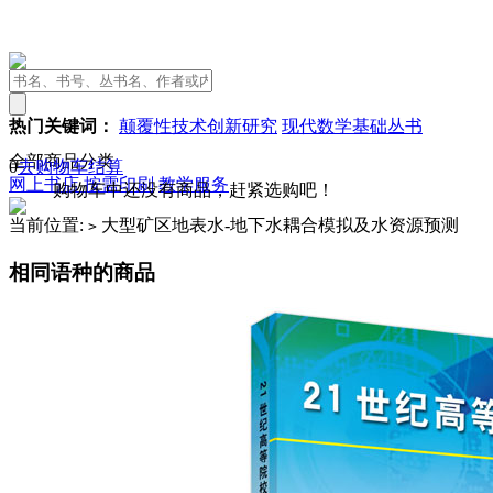
热门关键词：
颠覆性技术创新研究
现代数学基础丛书
全部商品分类
0
去购物车结算
网上书店
按需印刷
教学服务
购物车中还没有商品，赶紧选购吧！
当前位置:
大型矿区地表水-地下水耦合模拟及水资源预测
>
相同语种的商品