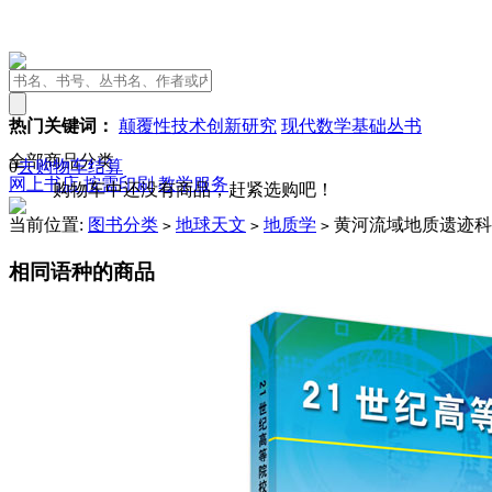
热门关键词：
颠覆性技术创新研究
现代数学基础丛书
全部商品分类
0
去购物车结算
网上书店
按需印刷
教学服务
购物车中还没有商品，赶紧选购吧！
当前位置:
图书分类
地球天文
地质学
黄河流域地质遗迹科
>
>
>
相同语种的商品