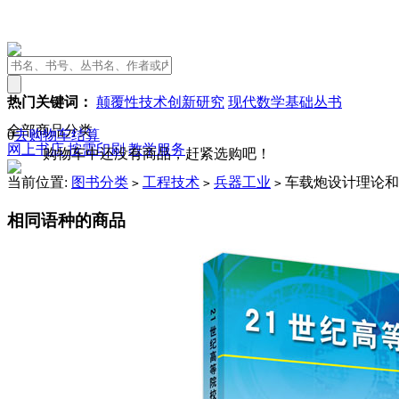
热门关键词：
颠覆性技术创新研究
现代数学基础丛书
全部商品分类
0
去购物车结算
网上书店
按需印刷
教学服务
购物车中还没有商品，赶紧选购吧！
当前位置:
图书分类
工程技术
兵器工业
车载炮设计理论和
>
>
>
相同语种的商品