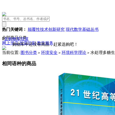
热门关键词：
颠覆性技术创新研究
现代数学基础丛书
全部商品分类
0
去购物车结算
网上书店
按需印刷
教学服务
购物车中还没有商品，赶紧选购吧！
当前位置:
图书分类
环境安全
环境科学理论
水处理多糖生
>
>
>
相同语种的商品