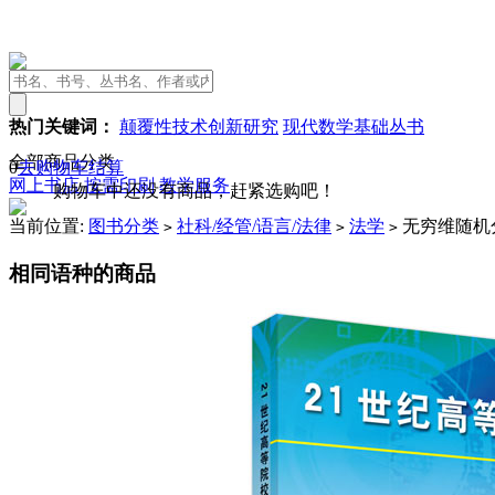
热门关键词：
颠覆性技术创新研究
现代数学基础丛书
全部商品分类
0
去购物车结算
网上书店
按需印刷
教学服务
购物车中还没有商品，赶紧选购吧！
当前位置:
图书分类
社科/经管/语言/法律
法学
无穷维随机
>
>
>
相同语种的商品