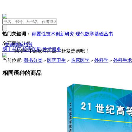
热门关键词：
颠覆性技术创新研究
现代数学基础丛书
全部商品分类
0
去购物车结算
网上书店
按需印刷
教学服务
购物车中还没有商品，赶紧选购吧！
当前位置:
图书分类
医药卫生
临床医学
外科学
外科手术
>
>
>
>
相同语种的商品