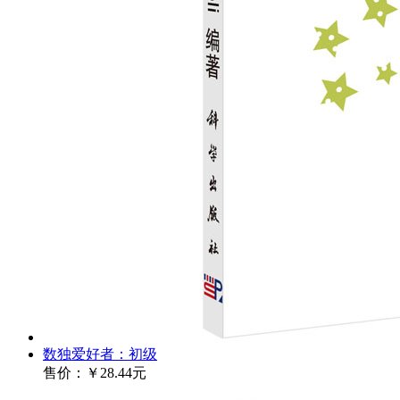
数独爱好者：初级
售价：
￥28.44元