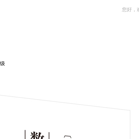
您好，
级