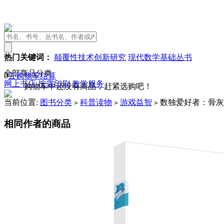
热门关键词：
颠覆性技术创新研究
现代数学基础丛书
全部商品分类
0
去购物车结算
网上书店
按需印刷
教学服务
购物车中还没有商品，赶紧选购吧！
当前位置:
图书分类
科普读物
游戏益智
数独爱好者：骨灰
>
>
>
相同作者的商品