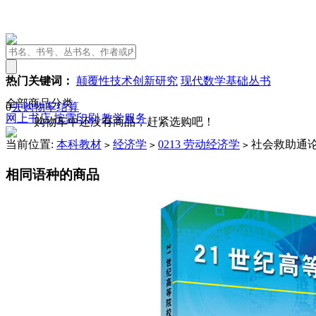
热门关键词：
颠覆性技术创新研究
现代数学基础丛书
全部商品分类
0
去购物车结算
网上书店
按需印刷
教学服务
购物车中还没有商品，赶紧选购吧！
当前位置:
本科教材
经济学
0213 劳动经济学
社会救助通
>
>
>
相同语种的商品