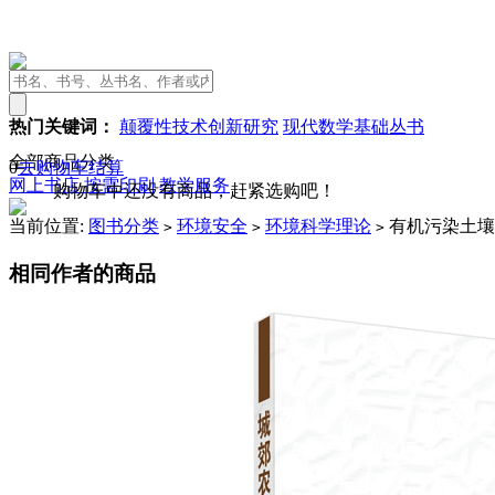
热门关键词：
颠覆性技术创新研究
现代数学基础丛书
全部商品分类
0
去购物车结算
网上书店
按需印刷
教学服务
购物车中还没有商品，赶紧选购吧！
当前位置:
图书分类
环境安全
环境科学理论
有机污染土壤
>
>
>
相同作者的商品