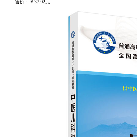
售价：
￥37.92元