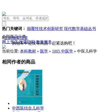
热门关键词：
颠覆性技术创新研究
现代数学基础丛书
全部商品分类
0
去购物车结算
网上书店
按需印刷
教学服务
购物车中还没有商品，赶紧选购吧！
当前位置:
本科教材
医学
1005 中医学
中医儿科学
>
>
>
相同作者的商品
中西医结合儿科学