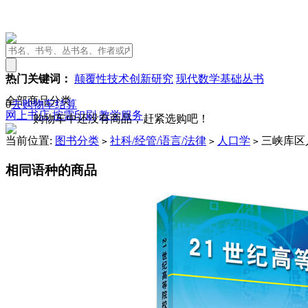
热门关键词：
颠覆性技术创新研究
现代数学基础丛书
全部商品分类
0
去购物车结算
网上书店
按需印刷
教学服务
购物车中还没有商品，赶紧选购吧！
当前位置:
图书分类
社科/经管/语言/法律
人口学
三峡库区
>
>
>
相同语种的商品