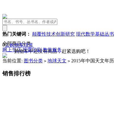
热门关键词：
颠覆性技术创新研究
现代数学基础丛书
全部商品分类
0
去购物车结算
网上书店
按需印刷
教学服务
购物车中还没有商品，赶紧选购吧！
当前位置:
图书分类
地球天文
2015年中国天文年历
>
>
销售排行榜