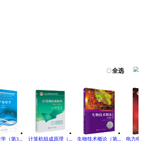
全选
（第3...
计算机组成原理（...
生物技术概论（第...
电力电