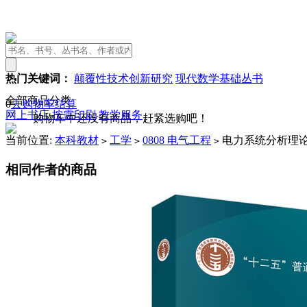
热门关键词：
颠覆性技术创新研究
现代数学基础丛书
全部商品分类
0
去购物车结算
网上书店
按需印刷
教学服务
购物车中还没有商品，赶紧选购吧！
当前位置:
本科教材
工学
0808 电气工程
电力系统分析理
>
>
>
相同作者的商品