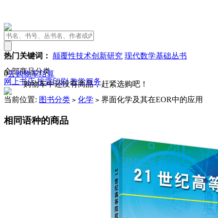
热门关键词：
颠覆性技术创新研究
现代数学基础丛书
全部商品分类
0
去购物车结算
网上书店
按需印刷
教学服务
购物车中还没有商品，赶紧选购吧！
当前位置:
图书分类
化学
界面化学及其在EOR中的应用
>
>
相同语种的商品