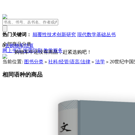
热门关键词：
颠覆性技术创新研究
现代数学基础丛书
全部商品分类
0
去购物车结算
网上书店
按需印刷
教学服务
购物车中还没有商品，赶紧选购吧！
当前位置:
图书分类
社科/经管/语言/法律
法学
20世纪中
>
>
>
相同语种的商品