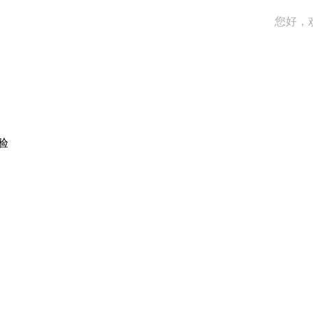
您好，
验