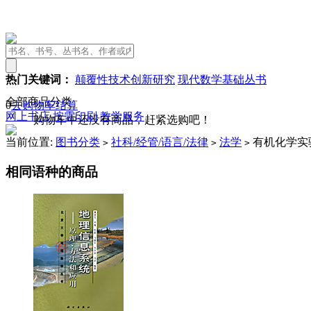
热门关键词：
颠覆性技术创新研究
现代数学基础丛书
全部商品分类
0
去购物车结算
网上书店
按需印刷
教学服务
购物车中还没有商品，赶紧选购吧！
当前位置:
图书分类
社科/经管/语言/法律
法学
有机化学实
>
>
>
相同语种的商品