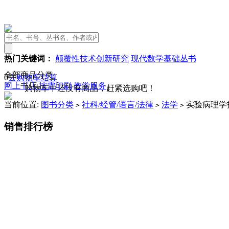
热门关键词：
颠覆性技术创新研究
现代数学基础丛书
全部商品分类
0
去购物车结算
网上书店
按需印刷
教学服务
购物车中还没有商品，赶紧选购吧！
当前位置:
图书分类
社科/经管/语言/法律
法学
实验病理学
>
>
>
销售排行榜