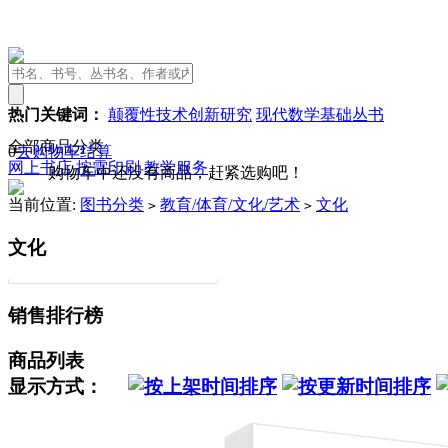
热门关键词：
颠覆性技术创新研究
现代数学基础丛书
全部商品分类
0
去购物车结算
网上书店
按需印刷
教学服务
购物车中还没有商品，赶紧选购吧！
当前位置:
图书分类
教育/体育/文化/艺术
文化
>
>
文化
销售排行榜
商品列表
显示方式：