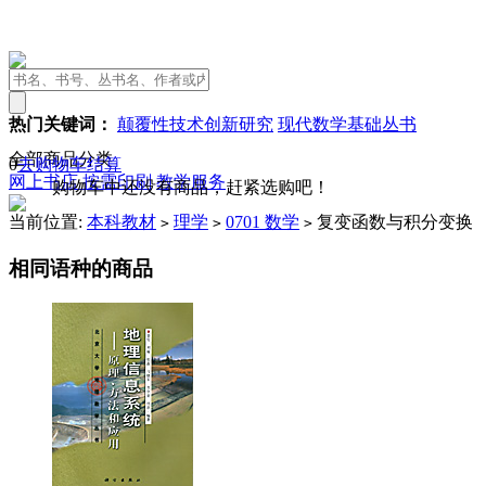
热门关键词：
颠覆性技术创新研究
现代数学基础丛书
全部商品分类
0
去购物车结算
网上书店
按需印刷
教学服务
购物车中还没有商品，赶紧选购吧！
当前位置:
本科教材
理学
0701 数学
复变函数与积分变换
>
>
>
相同语种的商品