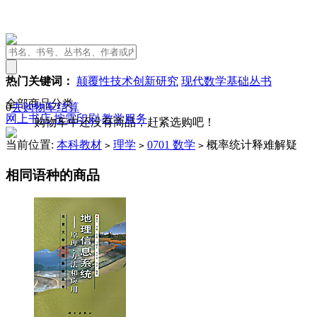
热门关键词：
颠覆性技术创新研究
现代数学基础丛书
全部商品分类
0
去购物车结算
网上书店
按需印刷
教学服务
购物车中还没有商品，赶紧选购吧！
当前位置:
本科教材
理学
0701 数学
概率统计释难解疑
>
>
>
相同语种的商品