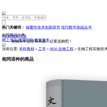
热门关键词：
颠覆性技术创新研究
现代数学基础丛书
全部商品分类
0
去购物车结算
网上书店
按需印刷
教学服务
购物车中还没有商品，赶紧选购吧！
当前位置:
本科教材
工学
0836 生物工程
生物工程实验技
>
>
>
相同语种的商品